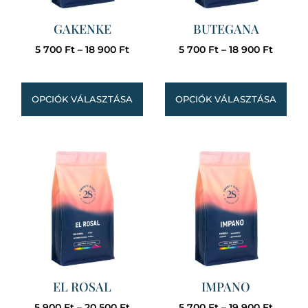
GAKENKE
BUTEGANA
5 700
Ft
–
18 900
Ft
5 700
Ft
–
18 900
Ft
OPCIÓK VÁLASZTÁSA
OPCIÓK VÁLASZTÁSA
EL ROSAL
IMPANO
5 900
Ft
–
20 500
Ft
5 700
Ft
–
19 900
Ft