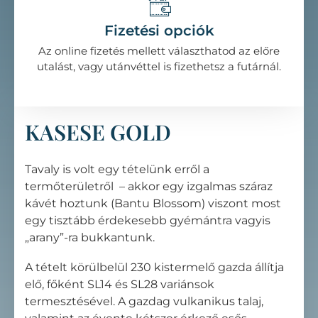
Fizetési opciók
Az online fizetés mellett választhatod az előre
utalást, vagy utánvéttel is fizethetsz a futárnál.
KASESE GOLD
Tavaly is volt egy tételünk erről a
termőterületről – akkor egy izgalmas száraz
kávét hoztunk (Bantu Blossom) viszont most
egy tisztább érdekesebb gyémántra vagyis
„arany”-ra bukkantunk.
A tételt körülbelül 230 kistermelő gazda állítja
elő, főként SL14 és SL28 variánsok
termesztésével. A gazdag vulkanikus talaj,