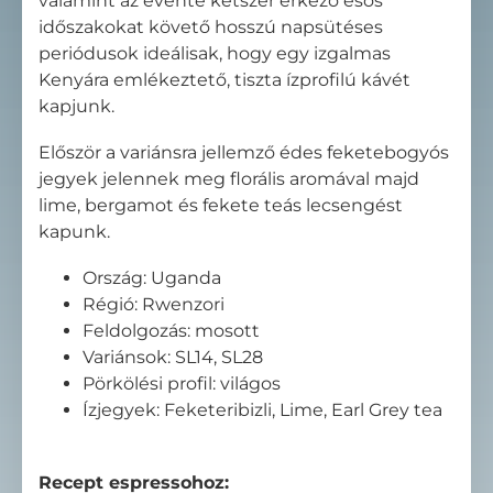
valamint az évente kétszer érkező esős
időszakokat követő hosszú napsütéses
periódusok ideálisak, hogy egy izgalmas
Kenyára emlékeztető, tiszta ízprofilú kávét
kapjunk.
Először a variánsra jellemző édes feketebogyós
jegyek jelennek meg florális aromával majd
lime, bergamot és fekete teás lecsengést
kapunk.
Ország: Uganda
Régió: Rwenzori
Feldolgozás: mosott
Variánsok: SL14, SL28
Pörkölési profil: világos
Ízjegyek: Feketeribizli, Lime, Earl Grey tea
Recept espressohoz: