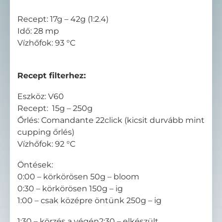
Recept: 17g – 42g (1:2.4)
Idő: 28 mp
Vízhőfok: 93 °C
Recept filterhez:
Eszköz: V60
Recept: 15g – 250g
Őrlés: Comandante 22click (kicsit durvább mint
cupping őrlés)
Vízhőfok: 92 °C
Öntések:
0:00 – körkörösen 50g – bloom
0:30 – körkörösen 150g – ig
1:00 – csak középre öntünk 250g – ig
1:30 – körzés a végén2:30 – elkészült