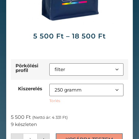
5 500
Ft
–
18 500
Ft
Pörkölési
profil
Kiszerelés
Törlés
5 500
Ft
(Nettó ár:
4 331
Ft
)
9 készleten