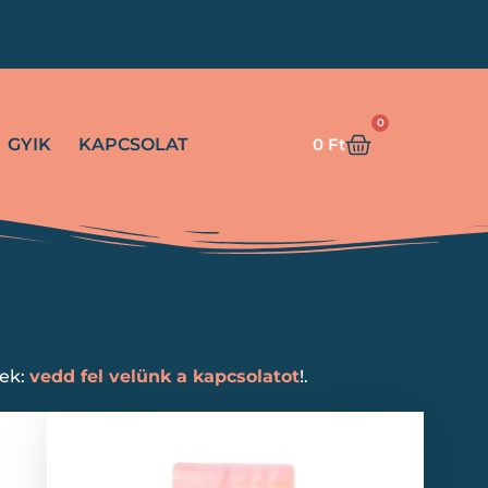
!
0
GYIK
KAPCSOLAT
0
Ft
nek:
vedd fel velünk a kapcsolatot
!.