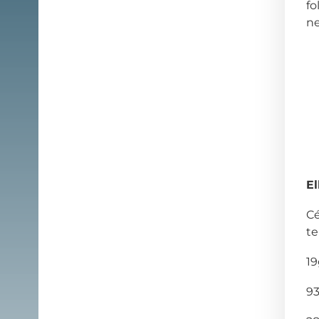
fo
ne
El
Cé
te
19
93