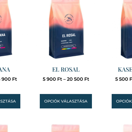
ANA
EL ROSAL
KAS
8 900
Ft
5 900
Ft
–
20 500
Ft
5 500
F
ASZTÁSA
OPCIÓK VÁLASZTÁSA
OPCIÓK