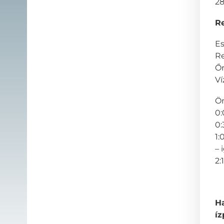
2
Re
Es
Re
Őr
Ví
Ön
0:
0:
1:
– 
2:
Ha
íz