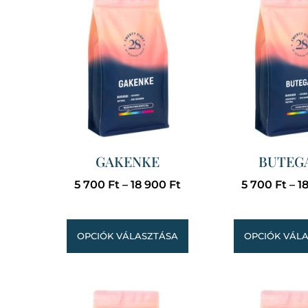
GAKENKE
BUTEG
5 700
Ft
–
18 900
Ft
5 700
Ft
–
1
OPCIÓK VÁLASZTÁSA
OPCIÓK VÁL