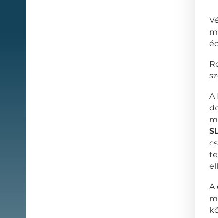
Vé
mi
éd
Ro
sz
A 
do
ma
S
cs
t
el
A 
ma
kö