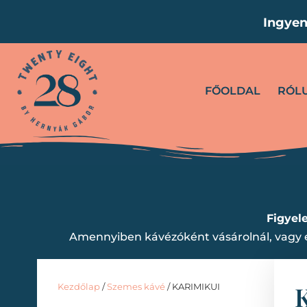
Ingyen
FŐOLDAL
RÓL
Figyel
Amennyiben kávézóként vásárolnál, vagy e
Kezdőlap
/
Szemes kávé
/ KARIMIKUI