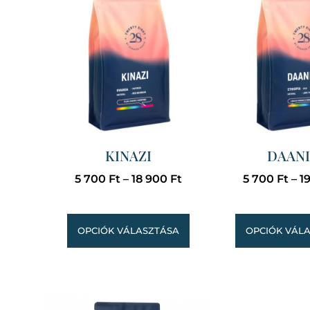
KINAZI
DAANI
5 700
Ft
–
18 900
Ft
5 700
Ft
–
1
OPCIÓK VÁLASZTÁSA
OPCIÓK VÁL