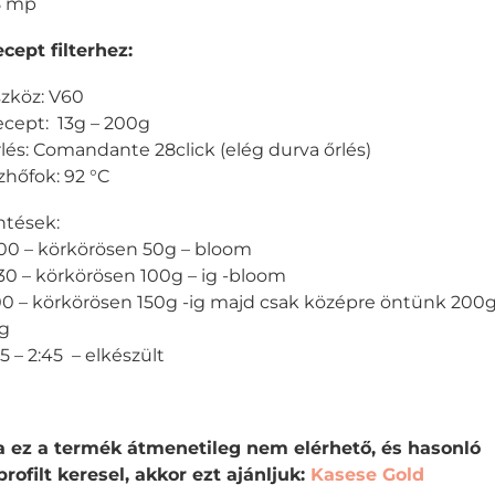
8 mp
cept filterhez:
zköz: V60
cept: 13g – 200g
lés: Comandante 28click (elég durva őrlés)
zhőfok: 92 °C
tések:
00 – körkörösen 50g – bloom
30 – körkörösen 100g – ig -bloom
00 – körkörösen 150g -ig majd csak középre öntünk 200
ig
15 – 2:45 – elkészült
 ez a termék átmenetileg nem elérhető, és hasonló
profilt keresel, akkor ezt ajánljuk:
Kasese Gold