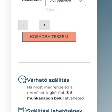
Törlés
-
+
KOSÁRBA TESZEM
Várható szállítás
Ha most megrendeled a
terméket, legkésőbb
3-5
munkanapon belül
átveheted.
Szállítási lehetőségek