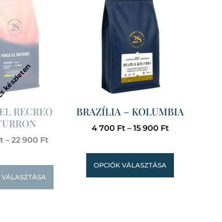
 EL RECREO
BRAZÍLIA – KOLUMBIA
TURRON
4 700
Ft
–
15 900
Ft
t
–
22 900
Ft
OPCIÓK VÁLASZTÁSA
 VÁLASZTÁSA