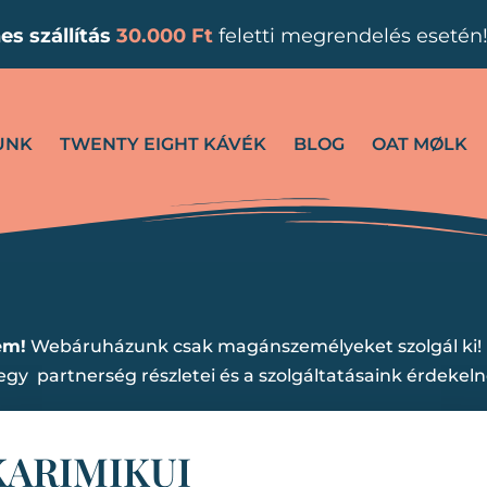
es
szállítás
30.000 Ft
feletti megrendelés esetén
UNK
TWENTY EIGHT KÁVÉK
BLOG
OAT MØLK
em!
Webáruházunk csak magánszemélyeket szolgál ki!
gy partnerség részletei és a szolgáltatásaink érdekel
KARIMIKUI