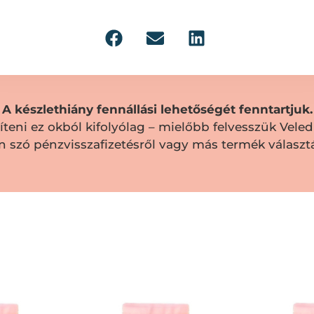
A készlethiány fennállási lehetőségét fenntartjuk.
eni ez okból kifolyólag – mielőbb felvesszük Veled 
n szó pénzvisszafizetésről vagy más termék választá