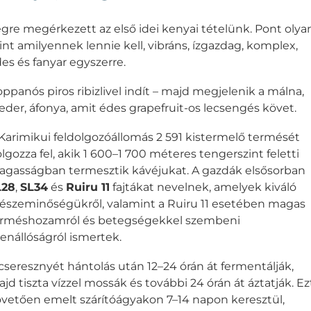
gre megérkezett az első idei kenyai tételünk. Pont olyan
nt amilyennek lennie kell, vibráns, ízgazdag, komplex,
es és fanyar egyszerre.
ppanós piros ribizlivel indít – majd megjelenik a málna,
eder, áfonya, amit édes grapefruit-os lecsengés követ.
Karimikui feldolgozóállomás 2 591 kistermelő termését
lgozza fel, akik 1 600–1 700 méteres tengerszint feletti
gasságban termesztik kávéjukat. A gazdák elsősorban
L28
,
SL34
és
Ruiru 11
fajtákat nevelnek, amelyek kiváló
észeminőségükről, valamint a Ruiru 11 esetében magas
erméshozamról és betegségekkel szembeni
lenállóságról ismertek.
cseresznyét hántolás után 12–24 órán át fermentálják,
jd tiszta vízzel mossák és további 24 órán át áztatják. Ez
vetően emelt szárítóágyakon 7–14 napon keresztül,