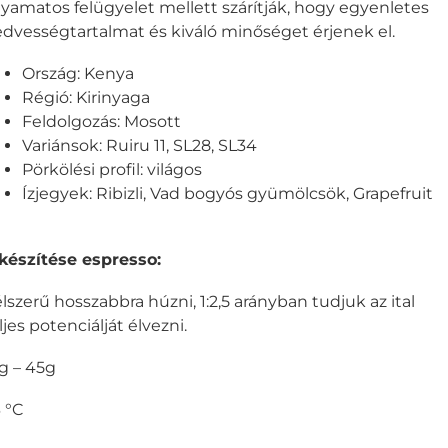
lyamatos felügyelet mellett szárítják, hogy egyenletes
dvességtartalmat és kiváló minőséget érjenek el.
Ország: Kenya
Régió: Kirinyaga
Feldolgozás: Mosott
Variánsok: Ruiru 11, SL28, SL34
Pörkölési profil: világos
Ízjegyek: Ribizli, Vad bogyós gyümölcsök, Grapefruit
készítése espresso:
lszerű hosszabbra húzni, 1:2,5 arányban tudjuk az ital
ljes potenciálját élvezni.
g – 45g
 °C