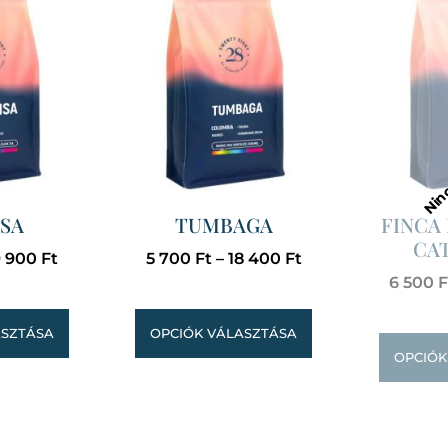
SA
TUMBAGA
FINCA
CA
9 900
Ft
5 700
Ft
–
18 400
Ft
6 500
F
ASZTÁSA
OPCIÓK VÁLASZTÁSA
OPCIÓK