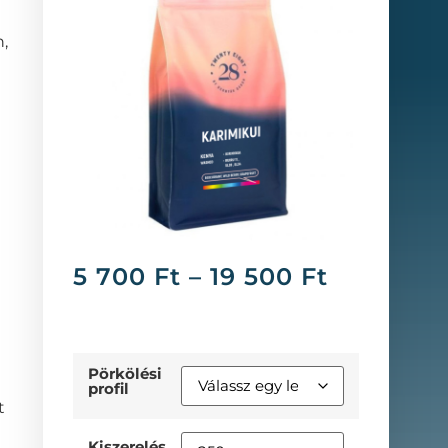
,
5 700
Ft
–
19 500
Ft
Pörkölési
profil
t
Kiszerelés