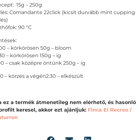
cept: 15g – 250g
lés: Comandante 22click (kicsit durvább mint cupping
lés)
zhőfok: 90 °C
tések:
00 – körkörösen 50g – bloom
30 – körkörösen 150g – ig
00 – csak középre öntünk 250g – ig
30 – körzés a végén2:30 – elkészült
 ez a termék átmenetileg nem elérhető, és hasonló
profilt keresel, akkor ezt ajánljuk:
Finca El Recreo /
aturron