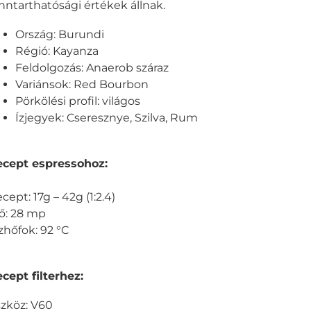
nntarthatósági értékek állnak.
Ország: Burundi
Régió: Kayanza
Feldolgozás: Anaerob száraz
Variánsok: Red Bourbon
Pörkölési profil: világos
Ízjegyek: Cseresznye, Szilva, Rum
ecept espressohoz:
cept: 17g – 42g (1:2.4)
ő: 28 mp
zhőfok: 92 °C
cept filterhez:
zköz: V60