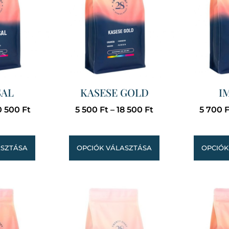
SAL
KASESE GOLD
I
0 500
Ft
5 500
Ft
–
18 500
Ft
5 700
F
ASZTÁSA
OPCIÓK VÁLASZTÁSA
OPCIÓK