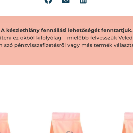
A készlethiány fennállási lehetőségét fenntartjuk.
eni ez okból kifolyólag – mielőbb felvesszük Veled 
n szó pénzvisszafizetésről vagy más termék választá