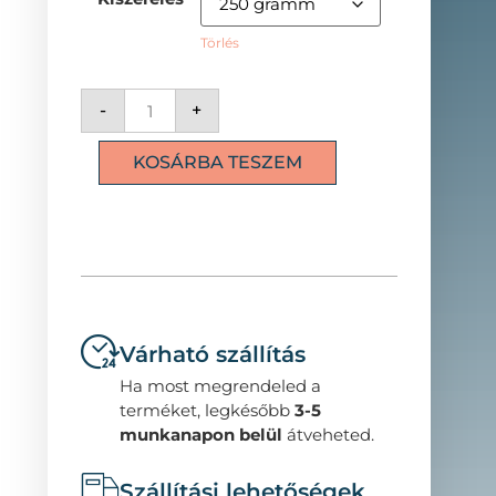
Törlés
-
+
KOSÁRBA TESZEM
Várható szállítás
Ha most megrendeled a
terméket, legkésőbb
3-5
munkanapon belül
átveheted.
Szállítási lehetőségek