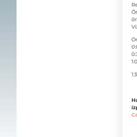
Re
Őr
őr
Ví
Ön
0:
0:
1:
1:
Ha
íz
C