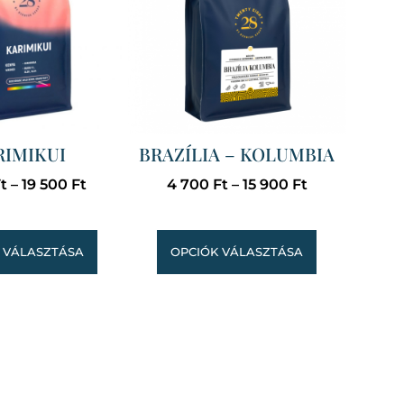
RIMIKUI
BRAZÍLIA – KOLUMBIA
t
–
19 500
Ft
4 700
Ft
–
15 900
Ft
 VÁLASZTÁSA
OPCIÓK VÁLASZTÁSA