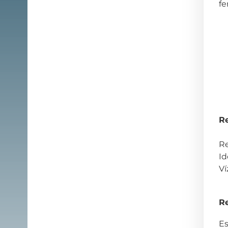
fe
R
Re
Id
Ví
Re
Es