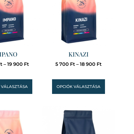
MPANO
KINAZI
t
–
19 900
Ft
5 700
Ft
–
18 900
Ft
 VÁLASZTÁSA
OPCIÓK VÁLASZTÁSA