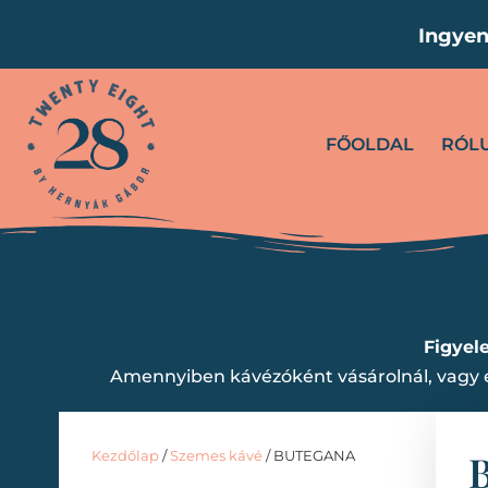
Ingyen
FŐOLDAL
RÓL
Figyel
Amennyiben kávézóként vásárolnál, vagy e
Kezdőlap
/
Szemes kávé
/ BUTEGANA