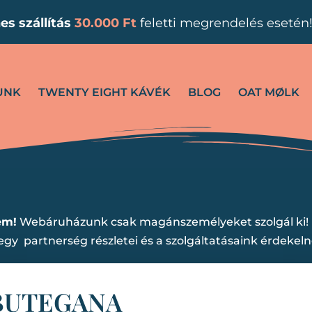
es
szállítás
30.000 Ft
feletti megrendelés esetén
UNK
TWENTY EIGHT KÁVÉK
BLOG
OAT MØLK
em!
Webáruházunk csak magánszemélyeket szolgál ki!
gy partnerség részletei és a szolgáltatásaink érdekel
BUTEGANA