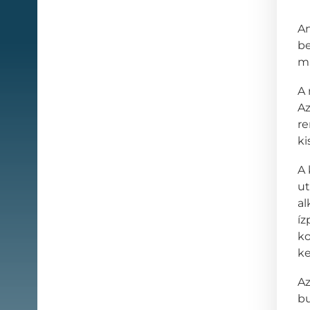
An
be
ma
A 
Az
re
ki
A 
ut
al
íz
ko
ke
Az
bu