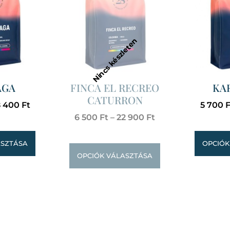
AGA
FINCA EL RECREO
KA
CATURRON
8 400
Ft
5 700
F
6 500
Ft
–
22 900
Ft
ASZTÁSA
OPCIÓK
OPCIÓK VÁLASZTÁSA