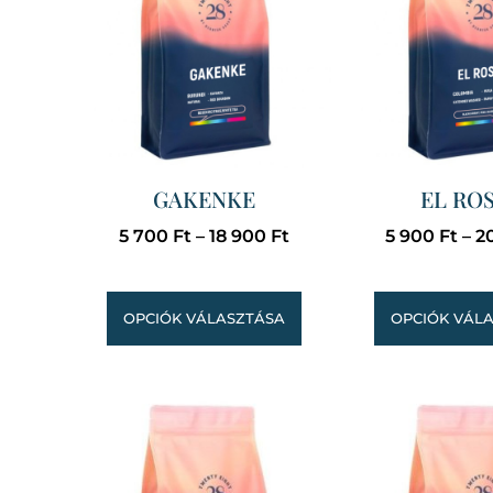
GAKENKE
EL RO
5 700
Ft
–
18 900
Ft
5 900
Ft
–
2
OPCIÓK VÁLASZTÁSA
OPCIÓK VÁL