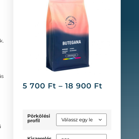
k.
ás
5 700
Ft
–
18 900
Ft
Pörkölési
profil
ű
Kiszerelés