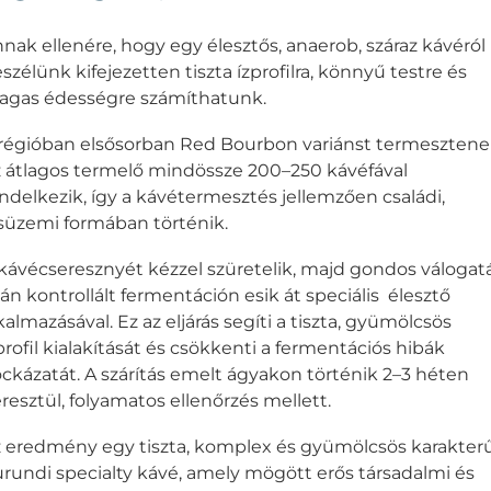
nak ellenére, hogy egy élesztős, anaerob, száraz kávéról
szélünk kifejezetten tiszta ízprofilra, könnyű testre és
gas édességre számíthatunk.
régióban elsősorban Red Bourbon variánst termesztene
 átlagos termelő mindössze 200–250 kávéfával
ndelkezik, így a kávétermesztés jellemzően családi,
süzemi formában történik.
kávécseresznyét kézzel szüretelik, majd gondos válogat
án kontrollált fermentáción esik át speciális élesztő
kalmazásával. Ez az eljárás segíti a tiszta, gyümölcsös
profil kialakítását és csökkenti a fermentációs hibák
ckázatát. A szárítás emelt ágyakon történik 2–3 héten
resztül, folyamatos ellenőrzés mellett.
 eredmény egy tiszta, komplex és gyümölcsös karakter
rundi specialty kávé, amely mögött erős társadalmi és