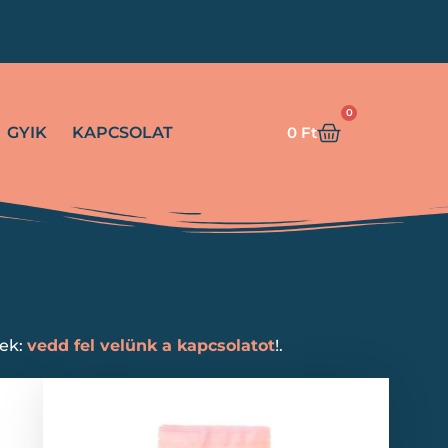
!
0
GYIK
KAPCSOLAT
0
Ft
nek:
vedd fel velünk a kapcsolatot
!.