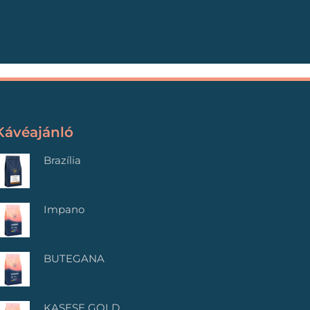
Kávéajánló
Brazília
Impano
BUTEGANA
KASESE GOLD