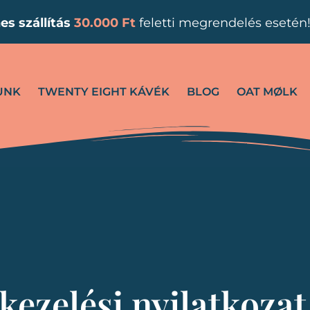
es
szállítás
30.000 Ft
feletti megrendelés esetén
UNK
TWENTY EIGHT KÁVÉK
BLOG
OAT MØLK
kezelési nyilatkozat