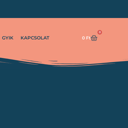
!
0
GYIK
KAPCSOLAT
0
Ft