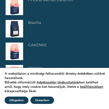
Brazília
GAKENKE
Impano
A weboldalon a minőségi felhasználói élmény érdekében sütiket
használunk.
Bővebb információt
Adatkezelési tájékoztatónk
ban találhat
arról, hogy mely cookie-kat használjuk, illetve a
beállításokban
kikapcsolhatja őket.
Elfogadom
Elutasítom
© 2025 –
Twenty Eight by Hernyák Gábor
– Minden jog fenntartva –