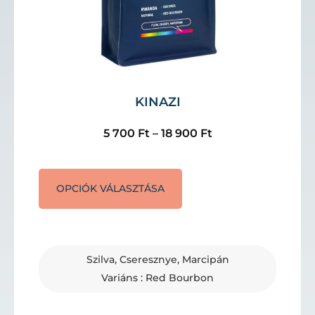
KINAZI
5 700
Ft
–
18 900
Ft
OPCIÓK VÁLASZTÁSA
Szilva, Cseresznye, Marcipán
Variáns : Red Bourbon