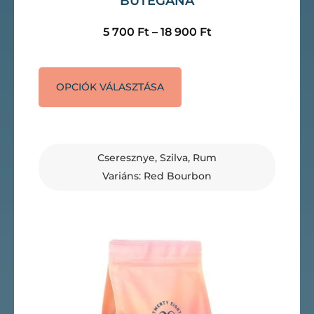
BUTEGANA
5 700
Ft
–
18 900
Ft
OPCIÓK VÁLASZTÁSA
Cseresznye, Szilva, Rum
Variáns: Red Bourbon