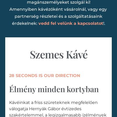
magánszemélyeket szolgál ki!
Amennyiben kávézóként vásárolnál, vagy egy
partnerség részletei és a szolgáltatásaink
érdekelnek:
vedd fel velünk a kapcsolatot
!.
Szemes Kávé
28 SECONDS IS OUR DIRECTION
Élmény minden kortyban
Kávéinkat a friss szüreteknek megfelelően
válogatja Hernyák Gábor évtizedes
szakértelemmel, a legizgalmasabb ízélmények