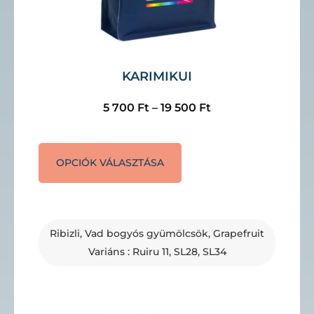
KARIMIKUI
5 700
Ft
–
19 500
Ft
OPCIÓK VÁLASZTÁSA
Ribizli, Vad bogyós gyümölcsök, Grapefruit
Variáns : Ruiru 11, SL28, SL34