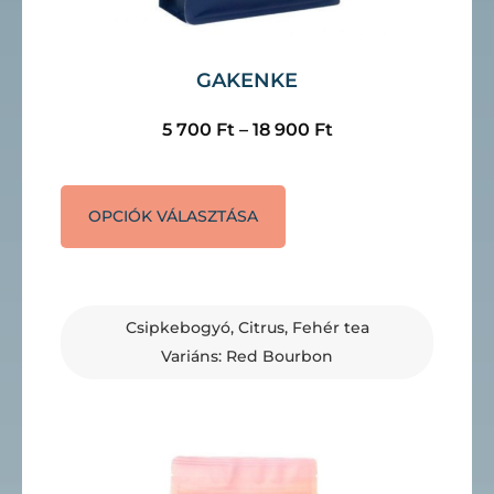
GAKENKE
5 700
Ft
–
18 900
Ft
OPCIÓK VÁLASZTÁSA
Csipkebogyó, Citrus, Fehér tea
Variáns: Red Bourbon