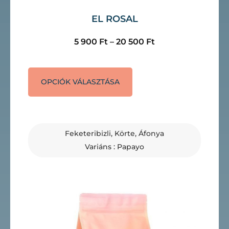
EL ROSAL
5 900
Ft
–
20 500
Ft
OPCIÓK VÁLASZTÁSA
Feketeribizli, Körte, Áfonya
Variáns : Papayo