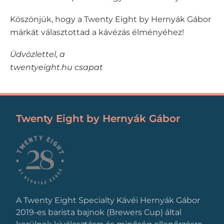
Köszönjük, hogy a Twenty Eight by Hernyák Gábor
márkát választottad a kávézás élményéhez!
Üdvözlettel, a
twentyeight.hu csapat
Twenty Eight by Hernyák Gábor
A Twenty Eight Specialty Kávéi Hernyák Gábor
2019-es barista bajnok (Brewers Cup) által