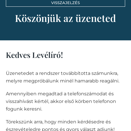
VISSZAJELZÉS
Köszönjük az üzeneted
Kedves Levélíró!
Üzenetedet a rendszer továbbította számunkra,
melyre megpróbálunk minél hamarabb reagálni.
Amennyiben megadtad a telefonszámodat és
visszahívást kértél, akkor első körben telefonon
fogunk keresni.
Törekszünk arra, hogy minden kérdésedre és
észrevételedre pontos és gyors választ adjunk!